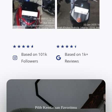
★
★
★
★
★
★
★
★
★
★
Based on 101k
Based on 1k+
Followers​
Reviews​
Pilih Kendaraan Favoritmu