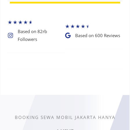
★
★
★
★
★
★
★
★
★
★
Based on 82rb
Based on 600 Reviews​
Followers​
BOOKING SEWA MOBIL JAKARTA HANYA