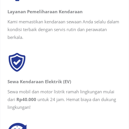
Layanan Pemeliharaan Kendaraan
Kami memastikan kendaraan sewaan Anda selalu dalam
kondisi terbaik dengan servis rutin dan perawatan
berkala.
Sewa Kendaraan Elektrik (EV)
Sewa mobil dan motor listrik ramah lingkungan mulai
dari
Rp40.000
untuk 24 jam. Hemat biaya dan dukung
lingkungan!