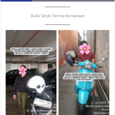
Bukti Serah Terima Kendaraan
Cityplaza Jatinegara
Antar Jemput Kendaraan
Gedung Parkir P6A