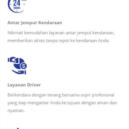
Antar Jemput Kendaraan
Nikmati kemudahan layanan antar jemput kendaraan,
memberikan akses tanpa repot ke kendaraan Anda.
Layanan Driver
Berkendara dengan tenang bersama sopir profesional
yang siap mengantar Anda ke tujuan dengan aman dan
nyaman.