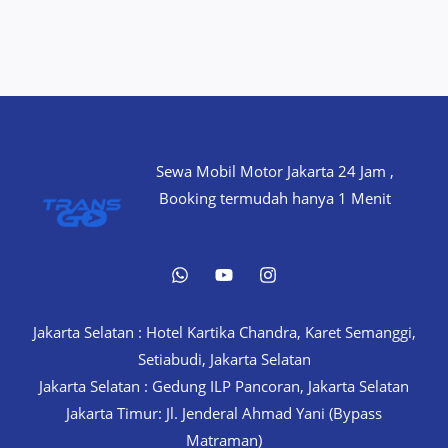
Sewa Mobil Motor Jakarta 24 Jam ,
Booking termudah hanya 1 Menit
Jakarta Selatan : Hotel Kartika Chandra, Karet Semanggi,
Setiabudi, Jakarta Selatan
Jakarta Selatan : Gedung ILP Pancoran, Jakarta Selatan
Jakarta Timur: Jl. Jenderal Ahmad Yani (Bypass
Matraman)