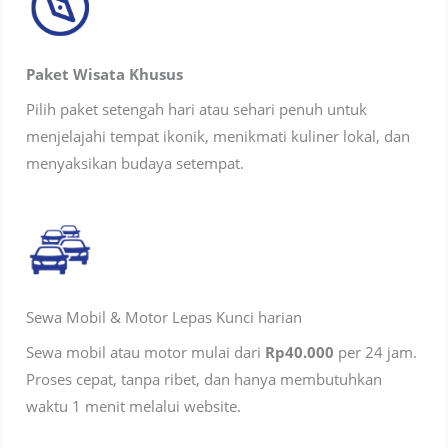
Paket Wisata Khusus
Pilih paket setengah hari atau sehari penuh untuk
menjelajahi tempat ikonik, menikmati kuliner lokal, dan
menyaksikan budaya setempat.
Sewa Mobil & Motor Lepas Kunci harian
Sewa mobil atau motor mulai dari
Rp40.000
per 24 jam.
Proses cepat, tanpa ribet, dan hanya membutuhkan
waktu 1 menit melalui website.