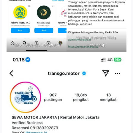
Verified Business Meta
90rb Followers Instagram
Whatsapp