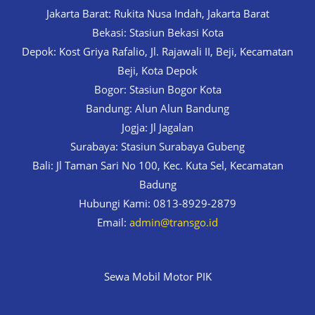
Jakarta Barat: Rukita Nusa Indah, Jakarta Barat
Bekasi: Stasiun Bekasi Kota
Depok: Kost Griya Rafalio, Jl. Rajawali II, Beji, Kecamatan
Beji, Kota Depok
Bogor: Stasiun Bogor Kota
Bandung: Alun Alun Bandung
Jogja: Jl Jagalan
Surabaya: Stasiun Surabaya Gubeng
Bali: Jl Taman Sari No 100, Kec. Kuta Sel, Kecamatan
Badung
Hubungi Kami: 0813-8929-2879
Email:
admin@transgo.id
Sewa Mobil Motor PIK