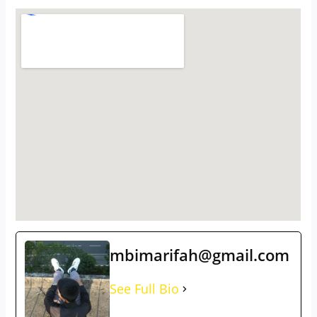
mbimarifah@gmail.com
See Full Bio