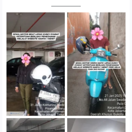
Cityplaza Jatinegara
Antar Jemput Kendaraan
Gedung Parkir P6A