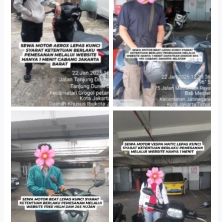
Cityplaza Jatinegara
Cabang Jakarta Barat
Gedung Parkir P6A
Cityplaza Jatinegara
Cityplaza Jatinegara
Gedung Parkir P6A
Gedung Parkir P6A