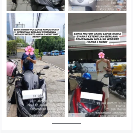
Cityplaza Jatinegara
Antar Jemput Kendaraan
Gedung Parkir P6A