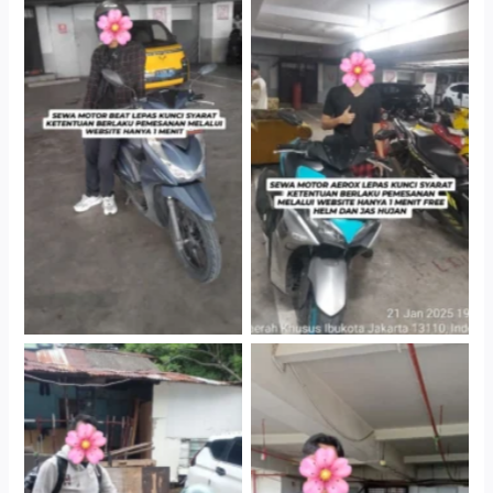
Cityplaza Jatinegara
Cityplaza Jatinegara
Gedung Parkir P6A
Gedung Parkir P6A