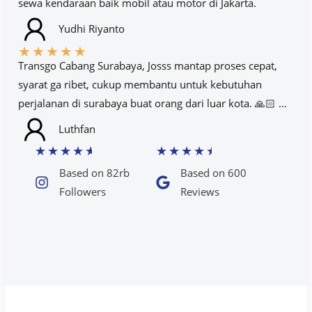
sewa kendaraan baik mobil atau motor di Jakarta.
Yudhi Riyanto
★
★
★
★
★
Transgo Cabang Surabaya, Josss mantap proses cepat,
syarat ga ribet, cukup membantu untuk kebutuhan
perjalanan di surabaya buat orang dari luar kota. 🙏🏻 …
Luthfan
★
★
★
★
★
★
★
★
★
★
Based on 82rb
Based on 600
Followers​
Reviews​