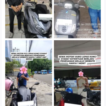
Jakarta Selatan
Gedung Parkir P6A
Cityplaza Jatinegara
Antar Jemput Kendaraan
Gedung Parkir P6A