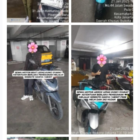
Cityplaza Jatinegara
Cityplaza Jatinegara
Gedung Parkir P6A
Gedung Parkir P6A