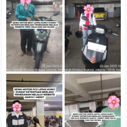
Cityplaza Jatinegara
Cityplaza Jatinegara
Gedung Parkir P6A
Gedung Parkir P6A
Hotel Kartika Chandra,
Cityplaza Jatinegara