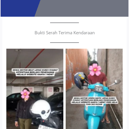
Bukti Serah Terima Kendaraan
Cityplaza Jatinegara
Antar Jemput Kendaraan
Gedung Parkir P6A