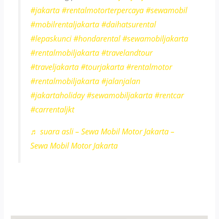
#jakarta
#rentalmotorterpercaya
#sewamobil
#mobilrentaljakarta
#daihatsurental
#lepaskunci
#hondarental
#sewamobiljakarta
#rentalmobiljakarta
#travelandtour
#traveljakarta
#tourjakarta
#rentalmotor
#rentalmobiljakarta
#jalanjalan
#jakartaholiday
#sewamobiljakarta
#rentcar
#carrentaljkt
♬ suara asli – Sewa Mobil Motor Jakarta –
Sewa Mobil Motor Jakarta