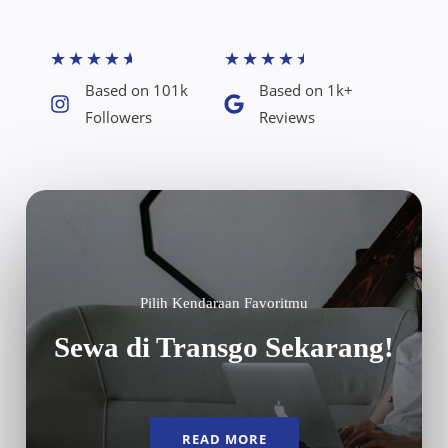
★
★
★
★
★
★
★
★
★
★
Based on 101k
Based on 1k+
Followers​
Reviews​
Pilih Kendaraan Favoritmu
Sewa di Transgo Sekarang!
READ MORE