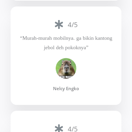
4/5
“Murah-murah mobilnya. ga bikin kantong
jebol deh pokoknya”
Nelcy Engko
4/5