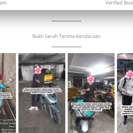
ram
Verified Bu
Bukti Serah Terima Kendaraan
Cityplaza
Cityplaza
mput
Cab
Jatinegara Gedung
Jatinegara Gedung
an
Parkir P6A
Parkir P6A