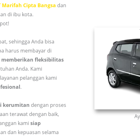
T Marifah Cipta Bangsa
dan
n di ibu kota.
pot!
t, sehingga Anda bisa
pa harus membayar di
 memberikan fleksibilitas
utuhan Anda. Kami
layanan pelanggan kami
fesional
.
i kerumitan
dengan proses
aan terawat dengan baik,
Ay
langgan kami
siap
an dan kepuasan selama