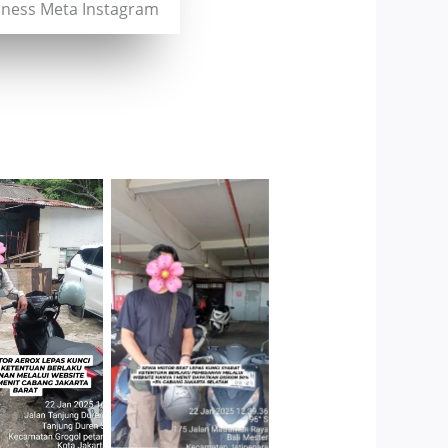
siness Meta Instagram
Cityplaza
ang Jakarta
Jatinegara Gedung
Barat
Parkir P6A