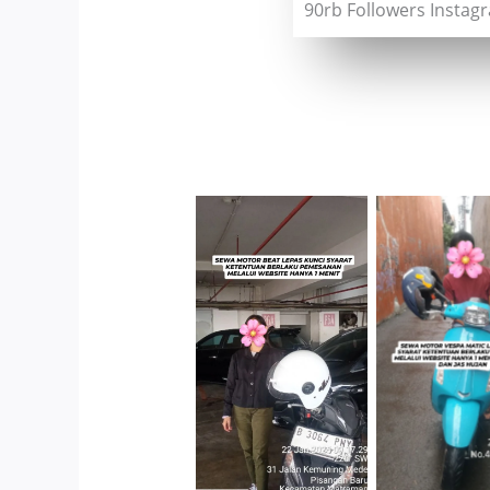
90rb Followers Instag
Cityplaza
Antar Je
Jatinegara Gedung
Kendara
Parkir P6A