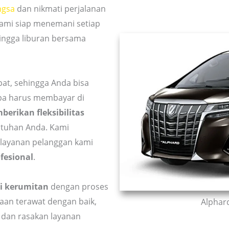
ngsa
dan nikmati perjalanan
ami siap menemani setiap
hingga liburan bersama
t, sehingga Anda bisa
pa harus membayar di
erikan fleksibilitas
utuhan Anda. Kami
layanan pelanggan kami
fesional
.
i kerumitan
dengan proses
aan terawat dengan baik,
Alphard
 dan rasakan layanan