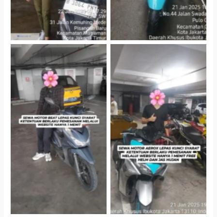
Cityplaza Jatinegara
Cityplaza Jatinegara
Gedung Parkir P6A
Gedung Parkir P6A