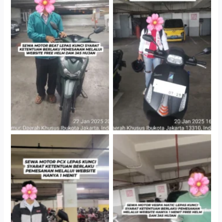
Cityplaza Jatinegara
Cityplaza Jatinegara
Gedung Parkir P6A
Gedung Parkir P6A
Hotel Kartika Chandra,
Cityplaza Jatinegara