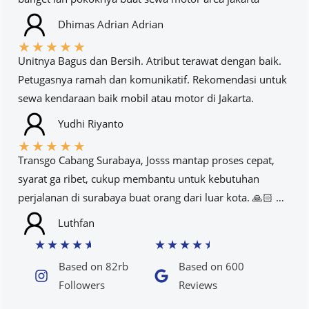
Dhimas Adrian Adrian
★
★
★
★
★
Unitnya Bagus dan Bersih. Atribut terawat dengan baik.
Petugasnya ramah dan komunikatif. Rekomendasi untuk
sewa kendaraan baik mobil atau motor di Jakarta.
Yudhi Riyanto
★
★
★
★
★
Transgo Cabang Surabaya, Josss mantap proses cepat,
syarat ga ribet, cukup membantu untuk kebutuhan
perjalanan di surabaya buat orang dari luar kota. 🙏🏻 …
Luthfan
★
★
★
★
★
★
★
★
★
★
Based on 82rb
Based on 600
Followers​
Reviews​