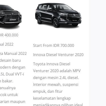
DR 400.000
al 2022
Start From IDR 700.000
za Manual 2022
Innova Diesel Venturer 2020
desain baru
Toyota Innova Diesel
modern dengan
Venturer 2020 adalah MPV
.5L Dual VVT-i
dengan mesin 2.4L diesel.
 bakar.
Interior mewah, suspensi
anualnya
empuk, dan fitur
ocok untuk
keselamatan lengkap
harian maupun
menjadikannya pilihan ideal