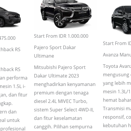
Start From IDR 1.000.000
475.000
Start From I
Pajero Sport Dakar
chback RS
Avanza Manu
Ultimane
Toyota Avan
Mitsubishi Pajero Sport
chback RS
mengusung 
Dakar Ultimate 2023
an performa
yang lebih 
menghadirkan kenyamanan
esin 1.5L i-
mesin 1.3L/1
premium dengan tenaga
an, dan fitur
hemat bahan
diesel 2.4L MIVEC Turbo,
ngkap.
Transmisi m
sistem Super Select 4WD-II,
ern dan
responsif, c
dan fitur keselamatan
eal untuk
kebutuhan 
canggih. Pilihan sempurna
profesional