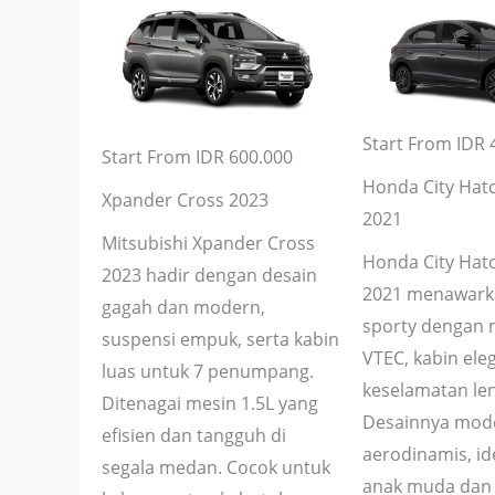
Start From IDR 
Start From IDR 600.000
Honda City Hat
Xpander Cross 2023
2021
Mitsubishi Xpander Cross
Honda City Hat
2023 hadir dengan desain
2021 menawark
gagah dan modern,
sporty dengan m
suspensi empuk, serta kabin
VTEC, kabin eleg
luas untuk 7 penumpang.
keselamatan le
Ditenagai mesin 1.5L yang
Desainnya mod
efisien dan tangguh di
aerodinamis, id
segala medan. Cocok untuk
anak muda dan 