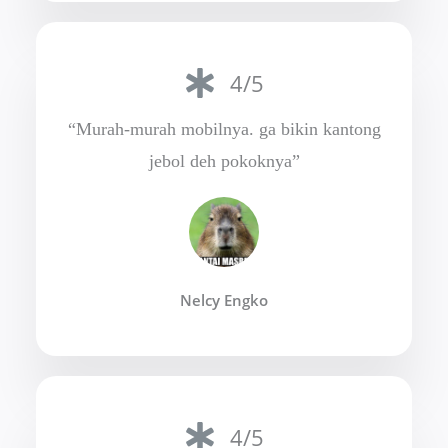
4/5
“Murah-murah mobilnya. ga bikin kantong
jebol deh pokoknya”
Nelcy Engko
4/5