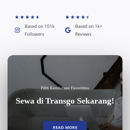
★
★
★
★
★
★
★
★
★
★
Based on 101k
Based on 1k+
Followers​
Reviews​
Pilih Kendaraan Favoritmu
Sewa di Transgo Sekarang!
READ MORE