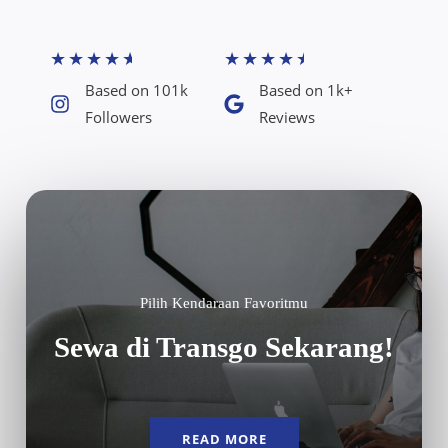
★
★
★
★
★
★
★
★
★
★
Based on 101k
Based on 1k+
Followers​
Reviews​
Pilih Kendaraan Favoritmu
Sewa di Transgo Sekarang!
READ MORE