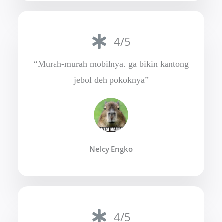
4/5
“Murah-murah mobilnya. ga bikin kantong
jebol deh pokoknya”
Nelcy Engko
4/5