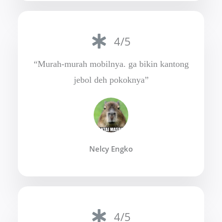
4/5
“Murah-murah mobilnya. ga bikin kantong
jebol deh pokoknya”
Nelcy Engko
4/5