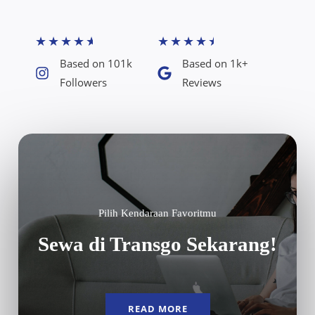
★
★
★
★
★
★
★
★
★
★
Based on 101k
Based on 1k+
Followers​
Reviews​
Pilih Kendaraan Favoritmu
Sewa di Transgo Sekarang!
READ MORE