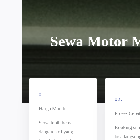
Sewa Motor 
01.
02.
Harga Murah
Proses Cepa
Sewa lebih hemat
Booking sim
dengan tarif yang
bisa langsun