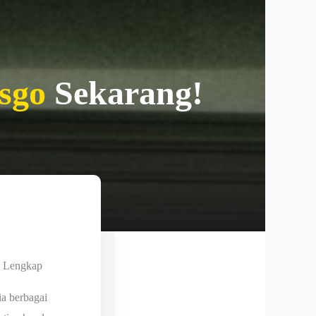
nsgo
Sekarang!
n Lengkap
ia berbagai