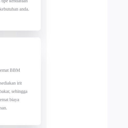
tipe kendaraan
 kebutuhan anda.
Hemat BBM
sediakan irit
bakar, sehingga
emat biaya
nan.