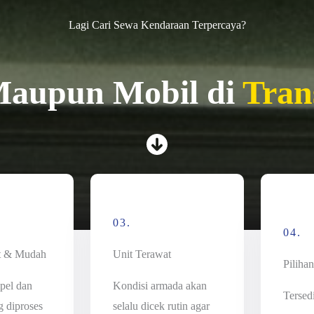
Lagi Cari Sewa Kendaraan Terpercaya?
Maupun Mobil di
Tra
03.
04.
t & Mudah
Unit Terawat
Piliha
pel dan
Kondisi armada akan
Tersed
g diproses
selalu dicek rutin agar