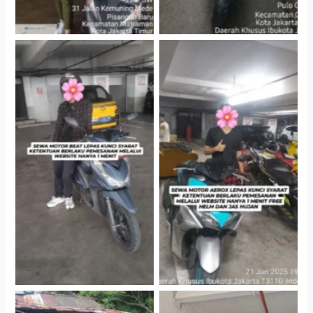
Cityplaza Jatinegara
Cityplaza Jatinegara
Gedung Parkir P6A
Gedung Parkir P6A