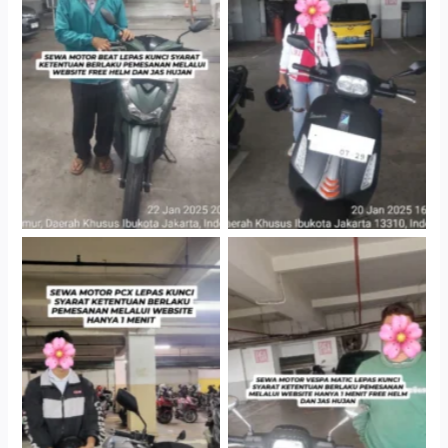
Cityplaza Jatinegara
Cityplaza Jatinegara
Gedung Parkir P6A
Gedung Parkir P6A
Hotel Kartika Chandra,
Cityplaza Jatinegara
Jakarta Selatan
Gedung Parkir P6A