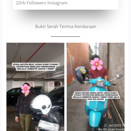
20rb Followers Instagram
Bukti Serah Terima Kendaraan
Cityplaza Jatinegara
Antar Jemput Kendaraan
Gedung Parkir P6A