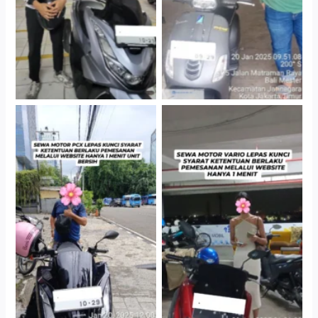
Cityplaza Jatinegara
Antar Jemput Kendaraan
Gedung Parkir P6A