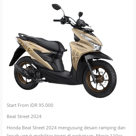
Start From IDR 95.000
Beat Street 2024
Honda Beat Street 2024 mengusung desain ramping dan
lincah untuk mobilitas tinggi di perkotaan. Mesin 110cc