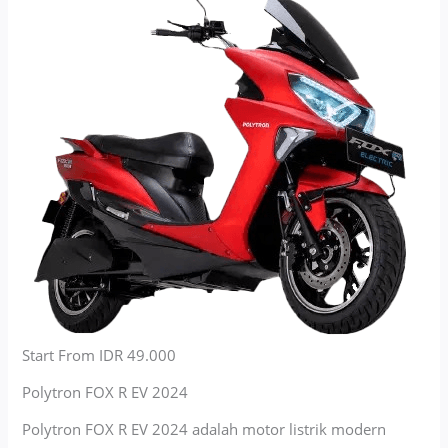
Start From IDR 49.000
Polytron FOX R EV 2024
Polytron FOX R EV 2024 adalah motor listrik modern