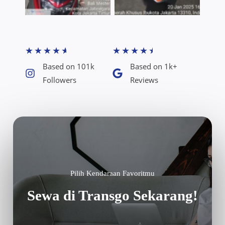
★
★
★
★
★
★
★
★
★
★
Based on 101k
Based on 1k+
Followers​
Reviews​
Pilih Kendaraan Favoritmu
Sewa di Transgo Sekarang!