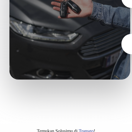
Temukan Solusimu di
Transgo
!