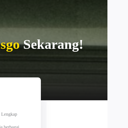
nsgo
Sekarang!
n Lengkap
ia berbagai