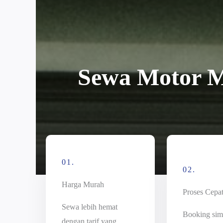
Sewa Motor 
01.
02.
Harga Murah
Proses Cepa
Sewa lebih hemat
Booking sim
dengan tarif yang