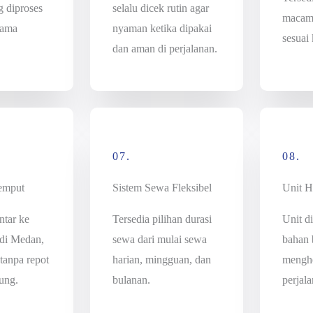
g diproses
selalu dicek rutin agar
macam 
lama
nyaman ketika dipakai
sesuai
dan aman di perjalanan.
07.
08.
Jemput
Sistem Sewa Fleksibel
Unit 
ntar ke
Tersedia pilihan durasi
Unit di
 di Medan,
sewa dari mulai sewa
bahan 
 tanpa repot
harian, mingguan, dan
mengh
ung.
bulanan.
perjala