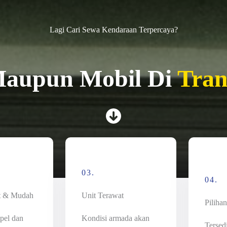
Lagi Cari Sewa Kendaraan Terpercaya?
Maupun Mobil Di
Tra
03.
04.
t & Mudah
Unit Terawat
Piliha
pel dan
Kondisi armada akan
Tersed