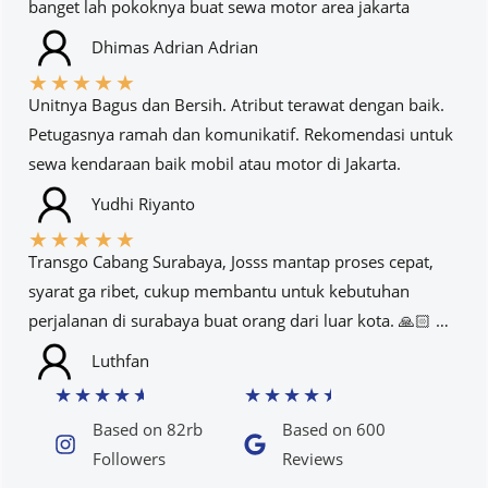
banget lah pokoknya buat sewa motor area jakarta
Dhimas Adrian Adrian
★
★
★
★
★
Unitnya Bagus dan Bersih. Atribut terawat dengan baik.
Petugasnya ramah dan komunikatif. Rekomendasi untuk
sewa kendaraan baik mobil atau motor di Jakarta.
Yudhi Riyanto
★
★
★
★
★
Transgo Cabang Surabaya, Josss mantap proses cepat,
syarat ga ribet, cukup membantu untuk kebutuhan
perjalanan di surabaya buat orang dari luar kota. 🙏🏻 …
Luthfan
★
★
★
★
★
★
★
★
★
★
Based on 82rb
Based on 600
Followers​
Reviews​