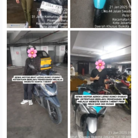
Cityplaza Jatinegara
Cityplaza Jatinegara
Gedung Parkir P6A
Gedung Parkir P6A