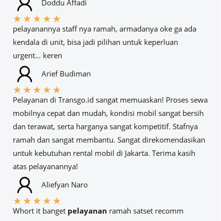
Doddu Affadi
★
★
★
★
★
pelayanannya staff nya ramah, armadanya oke ga ada
kendala di unit, bisa jadi pilihan untuk keperluan
urgent… keren
Arief Budiman
★
★
★
★
★
Pelayanan di Transgo.id sangat memuaskan! Proses sewa
mobilnya cepat dan mudah, kondisi mobil sangat bersih
dan terawat, serta harganya sangat kompetitif. Stafnya
ramah dan sangat membantu. Sangat direkomendasikan
untuk kebutuhan rental mobil di Jakarta. Terima kasih
atas pelayanannya!
Aliefyan Naro
★
★
★
★
★
Whort it banget
pelayanan
ramah satset recomm