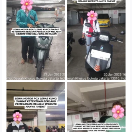
Cityplaza Jatinegara
Cityplaza Jatinegara
Gedung Parkir P6A
Gedung Parkir P6A
Hotel Kartika Chandra,
Cityplaza Jatinegara