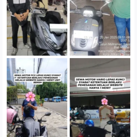
Jakarta Selatan
Gedung Parkir P6A
Cityplaza Jatinegara
Antar Jemput Kendaraan
Gedung Parkir P6A