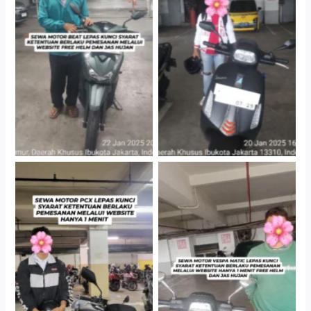
Cityplaza Jatinegara
Cityplaza Jatinegara
Gedung Parkir P6A
Gedung Parkir P6A
Hotel Kartika Chandra,
Cityplaza Jatinegara
Jakarta Selatan
Gedung Parkir P6A