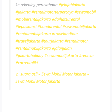
ke rekening perusahaan
#jelajahjakarta
#jakarta
#rentalmotorterpercaya
#sewamobil
#mobilrentaljakarta
#daihatsurental
#lepaskunci
#hondarental
#sewamobiljakarta
#rentalmobiljakarta
#travelandtour
#traveljakarta
#tourjakarta
#rentalmotor
#rentalmobiljakarta
#jalanjalan
#jakartaholiday
#sewamobiljakarta
#rentcar
#carrentaljkt
♬ suara asli – Sewa Mobil Motor Jakarta –
Sewa Mobil Motor Jakarta