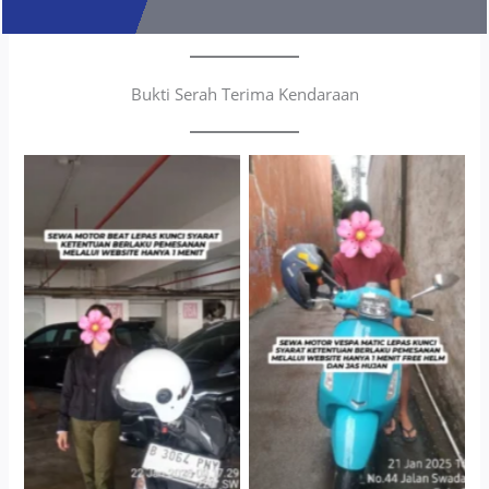
Bukti Serah Terima Kendaraan
Cityplaza Jatinegara
Antar Jemput Kendaraan
Gedung Parkir P6A