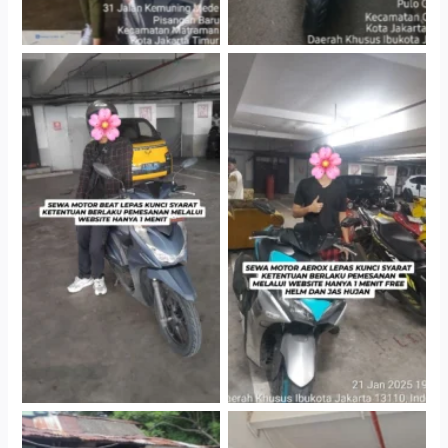
Cityplaza Jatinegara
Cityplaza Jatinegara
Gedung Parkir P6A
Gedung Parkir P6A