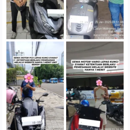
Cityplaza Jatinegara
Antar Jemput Kendaraan
Gedung Parkir P6A