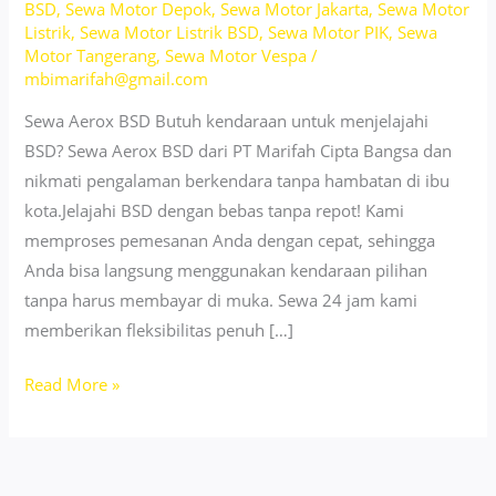
BSD
,
Sewa Motor Depok
,
Sewa Motor Jakarta
,
Sewa Motor
Listrik
,
Sewa Motor Listrik BSD
,
Sewa Motor PIK
,
Sewa
Motor Tangerang
,
Sewa Motor Vespa
/
mbimarifah@gmail.com
Sewa Aerox BSD Butuh kendaraan untuk menjelajahi
BSD? Sewa Aerox BSD dari PT Marifah Cipta Bangsa dan
nikmati pengalaman berkendara tanpa hambatan di ibu
kota.Jelajahi BSD dengan bebas tanpa repot! Kami
memproses pemesanan Anda dengan cepat, sehingga
Anda bisa langsung menggunakan kendaraan pilihan
tanpa harus membayar di muka. Sewa 24 jam kami
memberikan fleksibilitas penuh […]
Sewa
Read More »
Aerox
BSD
–