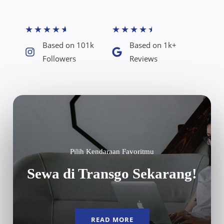
★
★
★
★
★
★
★
★
★
★
Based on 101k
Based on 1k+
Followers​
Reviews​
Pilih Kendaraan Favoritmu
Sewa di Transgo Sekarang!
READ MORE