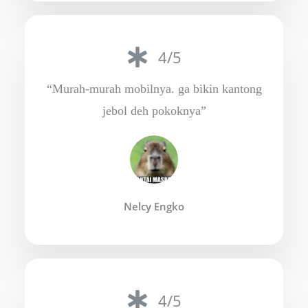
4/5
“Murah-murah mobilnya. ga bikin kantong
jebol deh pokoknya”
Nelcy Engko
4/5