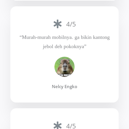
4/5
“Murah-murah mobilnya. ga bikin kantong
jebol deh pokoknya”
Nelcy Engko
4/5