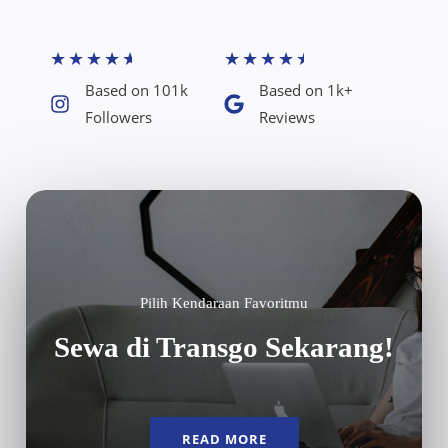
★
★
★
★
★
★
★
★
★
★
Based on 101k
Based on 1k+
Followers​
Reviews​
Pilih Kendaraan Favoritmu
Sewa di Transgo Sekarang!
READ MORE