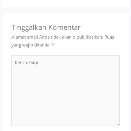
Tinggalkan Komentar
Alamat email Anda tidak akan dipublikasikan.
Ruas
yang wajib ditandai
*
Ketik
di
sini..