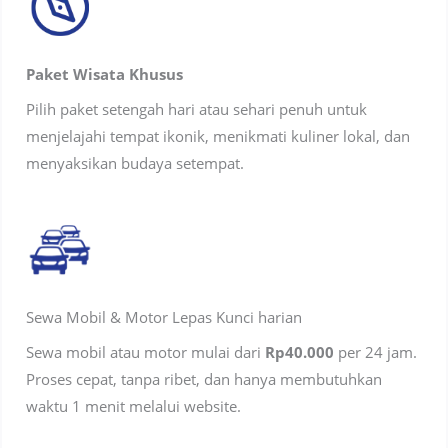
Paket Wisata Khusus
Pilih paket setengah hari atau sehari penuh untuk
menjelajahi tempat ikonik, menikmati kuliner lokal, dan
menyaksikan budaya setempat.
Sewa Mobil & Motor Lepas Kunci harian
Sewa mobil atau motor mulai dari
Rp40.000
per 24 jam.
Proses cepat, tanpa ribet, dan hanya membutuhkan
waktu 1 menit melalui website.