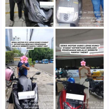
Cityplaza Jatinegara
Antar Jemput Kendaraan
Gedung Parkir P6A