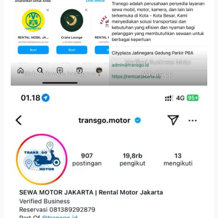
Verified Business Meta
90rb Followers Instagram
Whatsapp