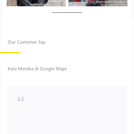
Our Customer Say
Kata Mereka di Google Maps