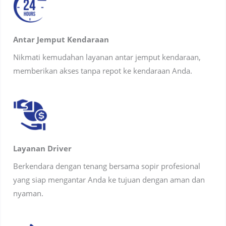
Antar Jemput Kendaraan
Nikmati kemudahan layanan antar jemput kendaraan,
memberikan akses tanpa repot ke kendaraan Anda.
Layanan Driver
Berkendara dengan tenang bersama sopir profesional
yang siap mengantar Anda ke tujuan dengan aman dan
nyaman.