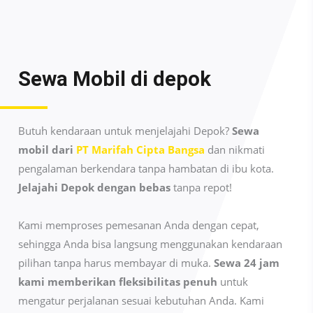
Sewa
Mobil di depok
Butuh kendaraan untuk menjelajahi Depok?
Sewa
mobil dari
PT Marifah Cipta Bangsa
dan nikmati
pengalaman berkendara tanpa hambatan di ibu kota.
Jelajahi Depok dengan bebas
tanpa repot!
Kami memproses pemesanan Anda dengan cepat,
sehingga Anda bisa langsung menggunakan kendaraan
pilihan tanpa harus membayar di muka.
Sewa 24 jam
kami memberikan fleksibilitas penuh
untuk
mengatur perjalanan sesuai kebutuhan Anda. Kami