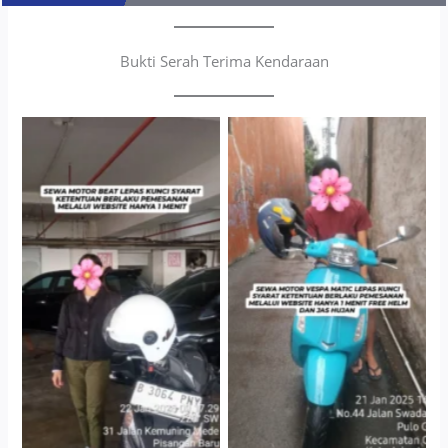
Bukti Serah Terima Kendaraan
Cityplaza Jatinegara
Antar Jemput Kendaraan
Gedung Parkir P6A