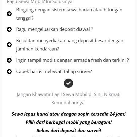
Ragu Sewa Mobil? Ini Solusinya!
Bingung dengan sistem sewa harian atau hitungan
tanggal?
Ragu mengeluarkan deposit diawal ?
Kesulitan menyediakan uang deposit besar dengan
jaminan kendaraan?
Ingin tampil modis dengan armada fresh dan terkini ?
Capek harus melewati tahap survei?
Jangan Khawatir Lagi! Sewa Mobil di Sini, Nikmati
Kemudahannya!
Sewa lepas kunci atau dengan sopir, tersedia 24 jam!
Pilih dari berbagai mobil yang beragam!
Bebas dari deposit dan survei!