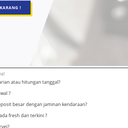
KARANG !
ya!
rian atau hitungan tanggal?
wal ?
eposit besar dengan jaminan kendaraan?
da fresh dan terkini ?
rvei?