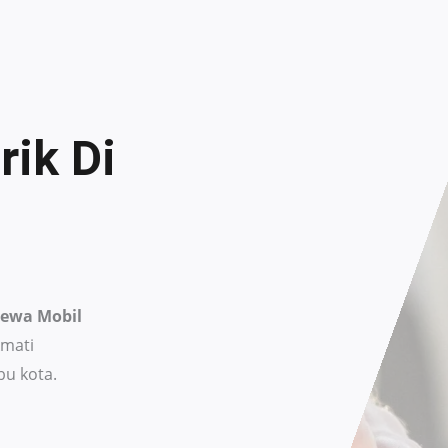
rik Di
Sewa Mobil
kmati
u kota.