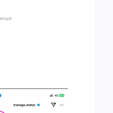
hannya!
!