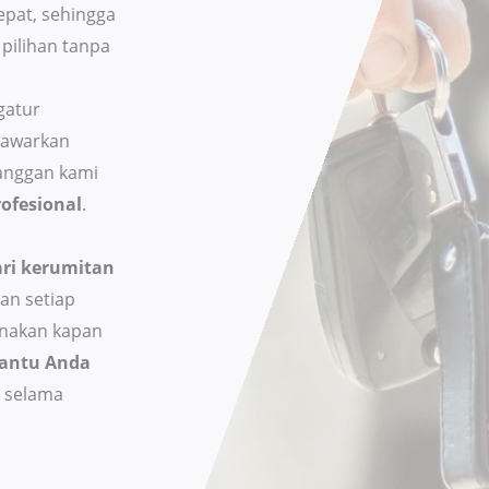
pat, sehingga
pilihan tanpa
gatur
nawarkan
anggan kami
ofesional
.
ri kerumitan
an setiap
unakan kapan
antu Anda
 selama