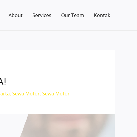
About
Services
Our Team
Kontak
A!
karta
,
Sewa Motor
,
Sewa Motor