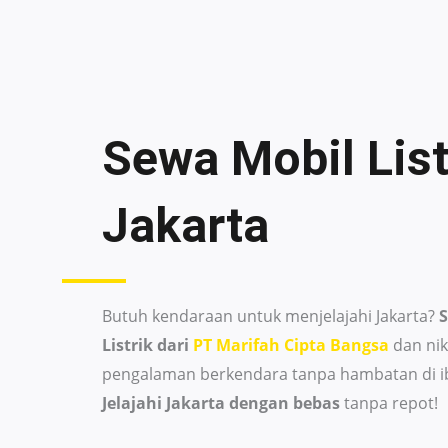
Sewa Mobil List
Jakarta
Butuh kendaraan untuk menjelajahi Jakarta?
Listrik dari
PT Marifah Cipta Bangsa
dan ni
pengalaman berkendara tanpa hambatan di ib
Jelajahi Jakarta dengan bebas
tanpa repot!