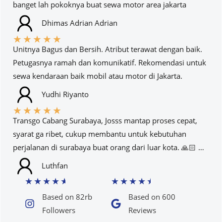
banget lah pokoknya buat sewa motor area jakarta
Dhimas Adrian Adrian
★
★
★
★
★
Unitnya Bagus dan Bersih. Atribut terawat dengan baik.
Petugasnya ramah dan komunikatif. Rekomendasi untuk
sewa kendaraan baik mobil atau motor di Jakarta.
Yudhi Riyanto
★
★
★
★
★
Transgo Cabang Surabaya, Josss mantap proses cepat,
syarat ga ribet, cukup membantu untuk kebutuhan
perjalanan di surabaya buat orang dari luar kota. 🙏🏻 …
Luthfan
★
★
★
★
★
★
★
★
★
★
Based on 82rb
Based on 600
Followers​
Reviews​