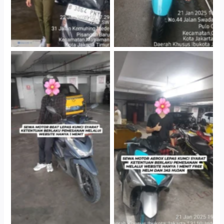
Cityplaza Jatinegara
Cityplaza Jatinegara
Gedung Parkir P6A
Gedung Parkir P6A