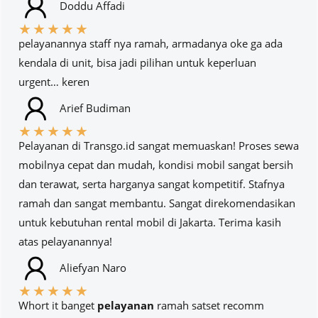
Doddu Affadi
★
★
★
★
★
pelayanannya staff nya ramah, armadanya oke ga ada
kendala di unit, bisa jadi pilihan untuk keperluan
urgent… keren
Arief Budiman
★
★
★
★
★
Pelayanan di Transgo.id sangat memuaskan! Proses sewa
mobilnya cepat dan mudah, kondisi mobil sangat bersih
dan terawat, serta harganya sangat kompetitif. Stafnya
ramah dan sangat membantu. Sangat direkomendasikan
untuk kebutuhan rental mobil di Jakarta. Terima kasih
atas pelayanannya!
Aliefyan Naro
★
★
★
★
★
Whort it banget
pelayanan
ramah satset recomm