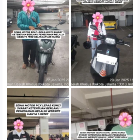
Cityplaza Jatinegara
Cityplaza Jatinegara
Gedung Parkir P6A
Gedung Parkir P6A
Hotel Kartika Chandra,
Cityplaza Jatinegara